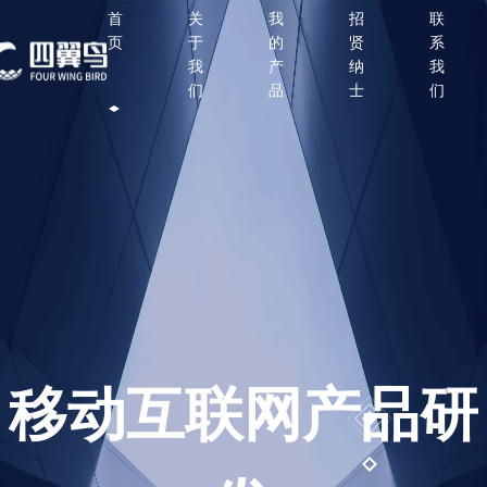
首
关
我
招
联
页
于
的
贤
系
我
产
纳
我
们
品
士
们
移动互联网产品研